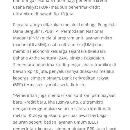
dan bunga selama 6 bulan bagi penerima kredit
usaha rakyat (KUR) maupun penerima kredit
ultramikro di bawah Rp 10 juta.
Penyalurannya dilakukan melalui Lembaga Pengelola
Dana Bergulir (LPDB), PT Permodalan Nasional
Madani (PNM) melalui program unit layanan mikro
madani (ULaMM), usaha ultra mikro (UMi) dan
membina ekonomi keluarga sejahtera (Mekaar),
Bahana Artha Ventura (BAV), hingga Pegadaian.
Sementara penerima kredit pengusaha ultramikro di
bawah Rp 10 juta, penyalurannya dilakukan melalui
koperasi simpan pinjam, Bank Perkreditan rakyat
(BPR) termasuk syariah, serta fintech.
“Pemerintah juga memberikan suntikan pembiayaan
baru, kredit baru, khususnya untuk ultramikro
dengan menggunakan seluruh saluran kredit baik
melalui KUR yang akan diperluas lewat berbagai
saluran seperti badan layanan umum (BLU)
pemerintah, koperasi simpan pinjam, BPR, juga lewat