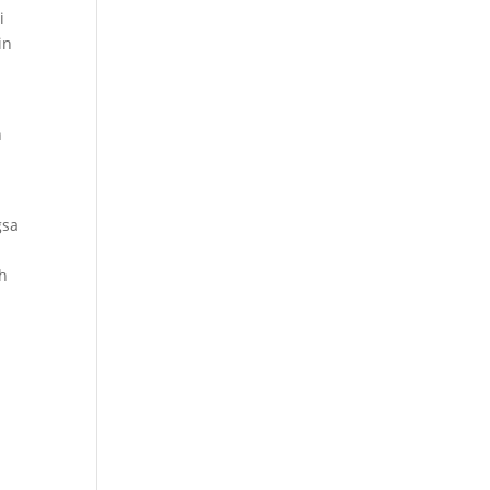
i
in
n
gsa
ah