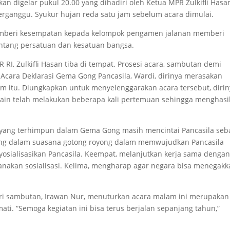
n digelar pukul 20.00 yang dihadiri oleh Ketua MPR Zulkifli Hasa
rganggu. Syukur hujan reda satu jam sebelum acara dimulai.
emberi kesempatan kepada kelompok pengamen jalanan memberi
ntang persatuan dan kesatuan bangsa.
RI, Zulkifli Hasan tiba di tempat. Prosesi acara, sambutan demi
 Acara Deklarasi Gema Gong Pancasila, Wardi, dirinya merasakan
m itu. Diungkapkan untuk menyelenggarakan acara tersebut, diri
in telah melakukan beberapa kali pertemuan sehingga menghasi
 yang terhimpun dalam Gema Gong masih mencintai Pancasila seb
uang dalam suasana gotong royong dalam memwujudkan Pancasila
nyosialisasikan Pancasila. Keempat, melanjutkan kerja sama denga
anakan sosialisasi. Kelima, mengharap agar negara bisa menegak
eri sambutan, Irawan Nur, menuturkan acara malam ini merupakan
ti. “Semoga kegiatan ini bisa terus berjalan sepanjang tahun,”