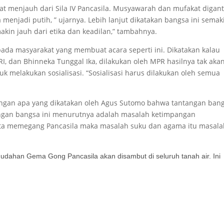
at menjauh dari Sila IV Pancasila. Musyawarah dan mufakat digant
 menjadi putih, ” ujarnya. Lebih lanjut dikatakan bangsa ini semak
emakin jauh dari etika dan keadilan,” tambahnya.
ada masyarakat yang membuat acara seperti ini. Dikatakan kalau
RI, dan Bhinneka Tunggal Ika, dilakukan oleh MPR hasilnya tak aka
 melakukan sosialisasi. “Sosialisasi harus dilakukan oleh semua
dengan apa yang dikatakan oleh Agus Sutomo bahwa tantangan ban
angan bangsa ini menurutnya adalah masalah ketimpangan
 kita memegang Pancasila maka masalah suku dan agama itu masal
dahan Gema Gong Pancasila akan disambut di seluruh tanah air. Ini