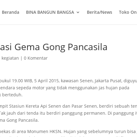
Beranda
BINA BANGUN BANGSA
Berita/News
Toko On
rasi Gema Gong Pancasila
 kegiatan
|
0 Komentar
ukul 19.00 WIB, 5 April 2015, kawasan Senen, Jakarta Pusat, diguy
gendara sepeda motor yang tidak menggunakan jas hujan pada
k berteduh.
it Stasiun Kereta Api Senen dan Pasar Senen, berdiri sebuah te
 Tak jauh dari tenda itu berdiri panggung permanen. Di panggung i
ma Gong Pancasila.
ekas di area Monumen HKSN. Hujan yang sebelumnya turun bisa 