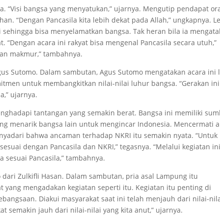
gsa. “Visi bangsa yang menyatukan,” ujarnya. Mengutip pendapat or
n. “Dengan Pancasila kita lebih dekat pada Allah,” ungkapnya. L
kti sehingga bisa menyelamatkan bangsa. Tak heran bila ia mengat
. “Dengan acara ini rakyat bisa mengenal Pancasila secara utuh,”
 dan makmur,” tambahnya.
Agus Sutomo. Dalam sambutan, Agus Sutomo mengatakan acara ini l
itmen untuk membangkitkan nilai-nilai luhur bangsa. “Gerakan ini
,” ujarnya.
nghadapi tantangan yang semakin berat. Bangsa ini memiliki sum
yang menarik bangsa lain untuk mengincar Indonesia. Mencermati 
yadari bahwa ancaman terhadap NKRI itu semakin nyata. “Untuk 
esuai dengan Pancasila dan NKRI,” tegasnya. “Melalui kegiatan ini
 sesuai Pancasila,” tambahnya.
 dari Zulkifli Hasan. Dalam sambutan, pria asal Lampung itu
 yang mengadakan kegiatan seperti itu. Kegiatan itu penting di
bangsaan. Diakui masyarakat saat ini telah menjauh dari nilai-nil
semakin jauh dari nilai-nilai yang kita anut,” ujarnya.