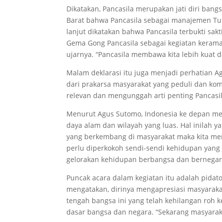
Dikatakan, Pancasila merupakan jati diri ban
Barat bahwa Pancasila sebagai manajemen Tuha
lanjut dikatakan bahwa Pancasila terbukti sa
Gema Gong Pancasila sebagai kegiatan keramat
ujarnya. “Pancasila membawa kita lebih kuat
Malam deklarasi itu juga menjadi perhatian 
dari prakarsa masyarakat yang peduli dan kom
relevan dan mengunggah arti penting Pancasila
Menurut Agus Sutomo, Indonesia ke depan me
daya alam dan wilayah yang luas. Hal inilah 
yang berkembang di masyarakat maka kita men
perlu diperkokoh sendi-sendi kehidupan yang s
gelorakan kehidupan berbangsa dan bernegara
Puncak acara dalam kegiatan itu adalah pidato
mengatakan, dirinya mengapresiasi masyarakat
tengah bangsa ini yang telah kehilangan roh ke
dasar bangsa dan negara. “Sekarang masyarakat 