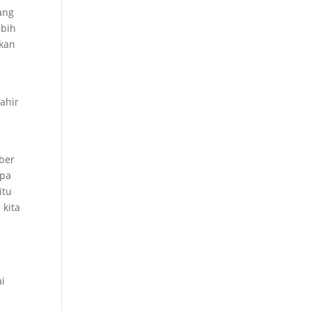
ang
ebih
akan
ahir
ber
apa
itu
 kita
ai