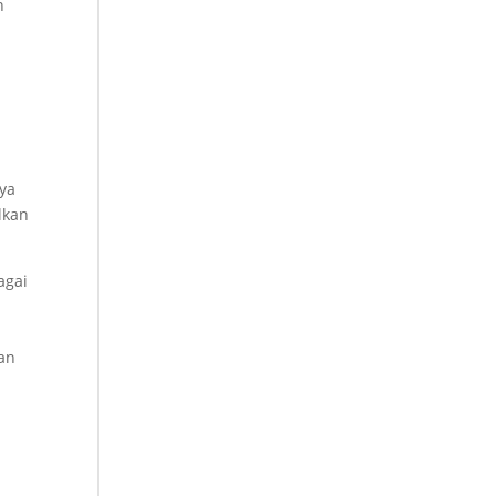
n
nya
lkan
agai
n
kan