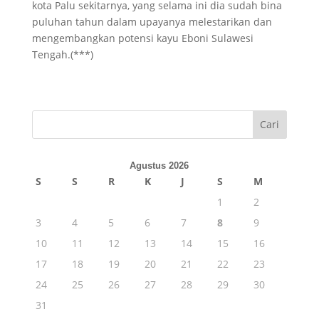
kota Palu sekitarnya, yang selama ini dia sudah bina
puluhan tahun dalam upayanya melestarikan dan
mengembangkan potensi kayu Eboni Sulawesi
Tengah.(***)
Cari
Agustus 2026
S
S
R
K
J
S
M
1
2
3
4
5
6
7
8
9
10
11
12
13
14
15
16
17
18
19
20
21
22
23
24
25
26
27
28
29
30
31