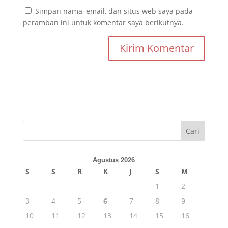
Simpan nama, email, dan situs web saya pada
peramban ini untuk komentar saya berikutnya.
Cari
Agustus 2026
S
S
R
K
J
S
M
1
2
3
4
5
6
7
8
9
10
11
12
13
14
15
16