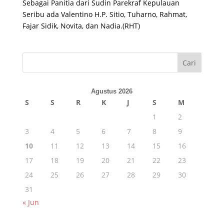
Sebagai Panitia dari Sudin Parekraf Kepulauan
Seribu ada Valentino H.P. Sitio, Tuharno, Rahmat,
Fajar Sidik, Novita, dan Nadia.(RHT)
Cari
Agustus 2026
S
S
R
K
J
S
M
1
2
3
4
5
6
7
8
9
10
11
12
13
14
15
16
17
18
19
20
21
22
23
24
25
26
27
28
29
30
31
« Jun