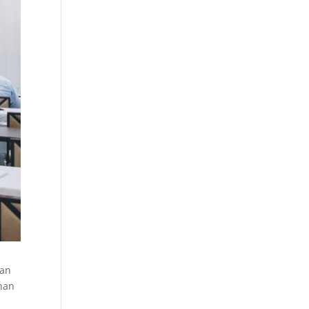
san
nan