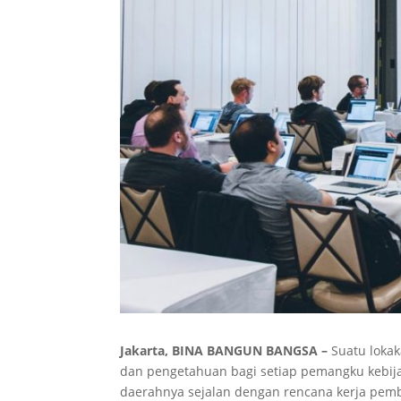
Jakarta, BINA BANGUN BANGSA –
Suatu loka
dan pengetahuan bagi setiap pemangku kebi
daerahnya sejalan dengan rencana kerja pem