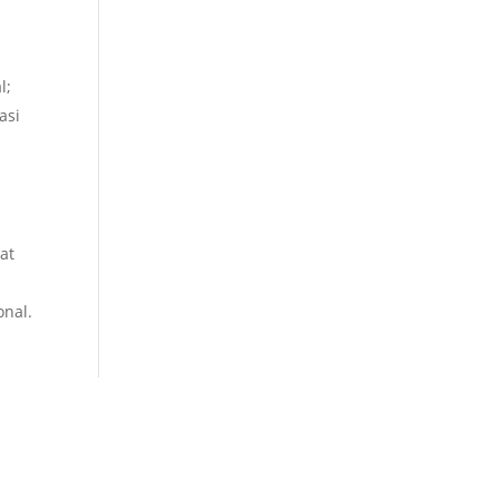
l;
asi
at
nal.