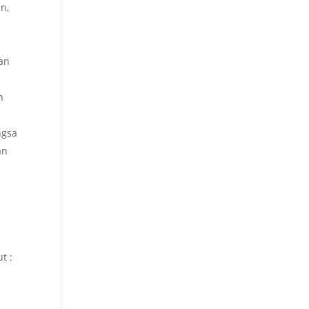
n,
an
n
ngsa
an
n
t :
n