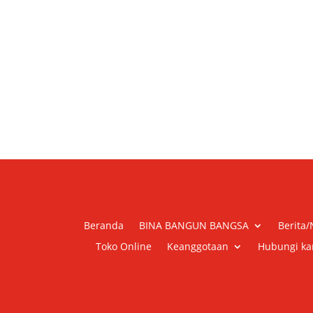
Beranda
BINA BANGUN BANGSA
Berita
Toko Online
Keanggotaan
Hubungi ka