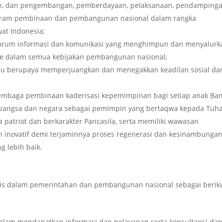
aan, dan pengembangan, pemberdayaan, pelaksanaan, pendampinga
ogram pembinaan dan pembangunan nasional dalam rangka
at Indonesia;
 forum informasi dan komunikasi yang menghimpun dan menyalurk
 ke dalam semua kebijakan pembangunan nasional;
alu berupaya memperjuangkan dan menegakkan keadilan sosial da
lembaga pembinaan kaderisasi kepemimpinan bagi setiap anak Ba
 bangsa dan negara sebagai pemimpin yang bertaqwa kepada Tuh
a patriot dan berkarakter Pancasila, serta memiliki wawasan
an inovatif demi terjaminnya proses regenerasi dan kesinambunga
 lebih baik.
s dalam pemerintahan dan pembangunan nasional sebagai beriku
alam mendapatkan informasi dan pelayanan serta konsultansi da