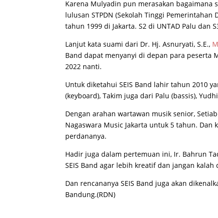
Karena Mulyadin pun merasakan bagaimana s
lulusan STPDN (Sekolah Tinggi Pemerintahan Da
tahun 1999 di Jakarta. S2 di UNTAD Palu dan S3
Lanjut kata suami dari Dr. Hj. Asnuryati, S.E.,
M
Band dapat menyanyi di depan para peserta 
2022 nanti.
Untuk diketahui SEIS Band lahir tahun 2010 yan
(keyboard), Takim juga dari Palu (bassis), Yudhi
Dengan arahan wartawan musik senior, Setiabu
Nagaswara Music Jakarta untuk 5 tahun. Dan
perdananya.
Hadir juga dalam pertemuan ini, Ir. Bahrun 
SEIS Band agar lebih kreatif dan jangan kalah 
Dan rencananya SEIS Band juga akan dikenalka
Bandung.(RDN)