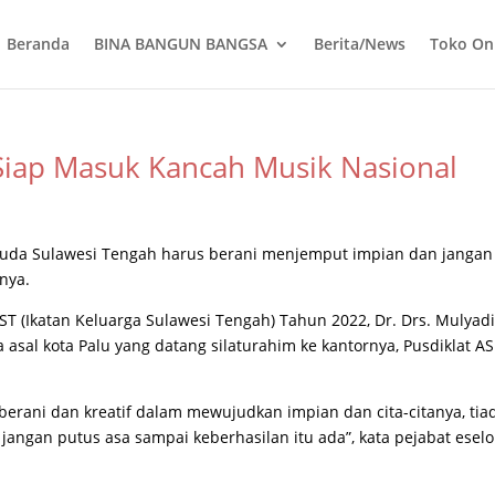
Beranda
BINA BANGUN BANGSA
Berita/News
Toko On
 Siap Masuk Kancah Musik Nasional
muda Sulawesi Tengah harus berani menjemput impian dan jangan
nya.
T (Ikatan Keluarga Sulawesi Tengah) Tahun 2022, Dr. Drs. Mulyad
asal kota Palu yang datang silaturahim ke kantornya, Pusdiklat A
erani dan kreatif dalam mewujudkan impian dan cita-citanya, tia
jangan putus asa sampai keberhasilan itu ada”, kata pejabat eselo