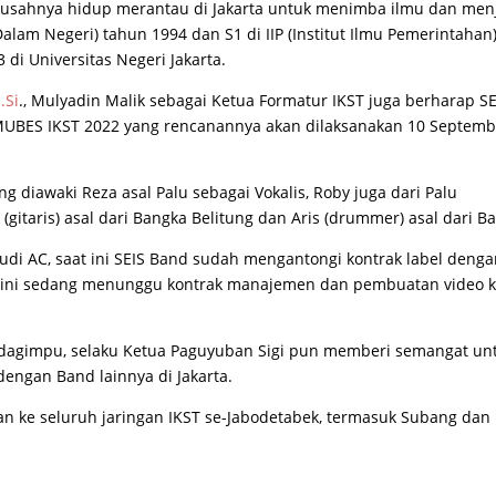
usahnya hidup merantau di Jakarta untuk menimba ilmu dan men
lam Negeri) tahun 1994 dan S1 di IIP (Institut Ilmu Pemerintahan
 di Universitas Negeri Jakarta.
.Si
., Mulyadin Malik sebagai Ketua Formatur IKST juga berharap SE
MUBES IKST 2022 yang rencanannya akan dilaksanakan 10 Septemb
g diawaki Reza asal Palu sebagai Vokalis, Roby juga dari Palu
 (gitaris) asal dari Bangka Belitung dan Aris (drummer) asal dari Bal
di AC, saat ini SEIS Band sudah mengantongi kontrak label deng
 kini sedang menunggu kontrak manajemen dan pembuatan video k
Tadagimpu, selaku Ketua Paguyuban Sigi pun memberi semangat un
dengan Band lainnya di Jakarta.
n ke seluruh jaringan IKST se-Jabodetabek, termasuk Subang dan 