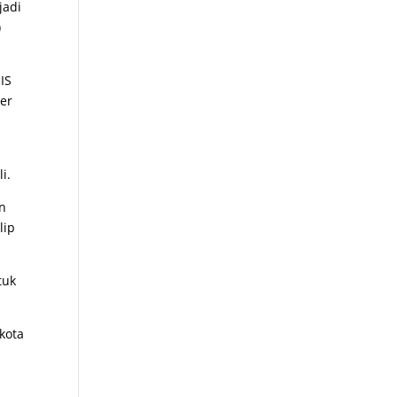
jadi
)
IS
er
i.
an
lip
tuk
kota