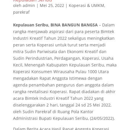
oleh
admin
|
Mei 25, 2022
|
Koperasi & UMKM
,
parekraf
Kepulauan Seribu, BINA BANGUN BANGSA
– Dalam
rangka menjawab aspirasi dari para peserta Bimtek
Industri Kreatif Tahun 2022 sekaligus meningkatkan
peran serta Koperasi untuk turut serta menjadi
mitra Sudin Pariwisata dan Ekonomi Kreatif dan
Sudin Perindustrian, Perdagangan, Koperasi, Usaha
Kecil, Menengah Kabupaten Kepulauan Seribu, maka
Koperasi Konsumen Wirausaha Pulau 1000 Utara
mengadakan Rapat Anggota Istimewa dengan
agenda penambahan pengurus dan anggota dalam
rangka revitalisasi Koperasi. Rapat diadakan di akhir
acara Bimtek Industri Kreatif Tahun 2022 yang
diselenggarakan 2 hari, tanggal 24 sd 25 Mei 2022,
oleh Sudin Parekraf di Ruang Pola Kantor
Administrasi Bupati Kepulauan Seribu, (24/05/2022).
Dalam Berita Acara Hasil Rapat Anggota Koperasi