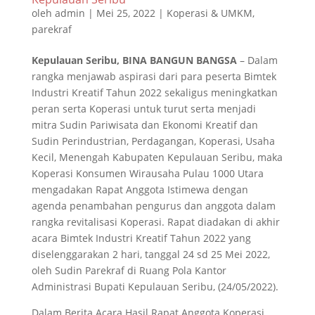
oleh
admin
|
Mei 25, 2022
|
Koperasi & UMKM
,
parekraf
Kepulauan Seribu, BINA BANGUN BANGSA
– Dalam
rangka menjawab aspirasi dari para peserta Bimtek
Industri Kreatif Tahun 2022 sekaligus meningkatkan
peran serta Koperasi untuk turut serta menjadi
mitra Sudin Pariwisata dan Ekonomi Kreatif dan
Sudin Perindustrian, Perdagangan, Koperasi, Usaha
Kecil, Menengah Kabupaten Kepulauan Seribu, maka
Koperasi Konsumen Wirausaha Pulau 1000 Utara
mengadakan Rapat Anggota Istimewa dengan
agenda penambahan pengurus dan anggota dalam
rangka revitalisasi Koperasi. Rapat diadakan di akhir
acara Bimtek Industri Kreatif Tahun 2022 yang
diselenggarakan 2 hari, tanggal 24 sd 25 Mei 2022,
oleh Sudin Parekraf di Ruang Pola Kantor
Administrasi Bupati Kepulauan Seribu, (24/05/2022).
Dalam Berita Acara Hasil Rapat Anggota Koperasi