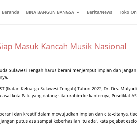
Beranda
BINA BANGUN BANGSA
Berita/News
Toko On
 Siap Masuk Kancah Musik Nasional
muda Sulawesi Tengah harus berani menjemput impian dan jangan
nya.
T (Ikatan Keluarga Sulawesi Tengah) Tahun 2022, Dr. Drs. Mulyad
asal kota Palu yang datang silaturahim ke kantornya, Pusdiklat A
erani dan kreatif dalam mewujudkan impian dan cita-citanya, tia
jangan putus asa sampai keberhasilan itu ada”, kata pejabat eselo