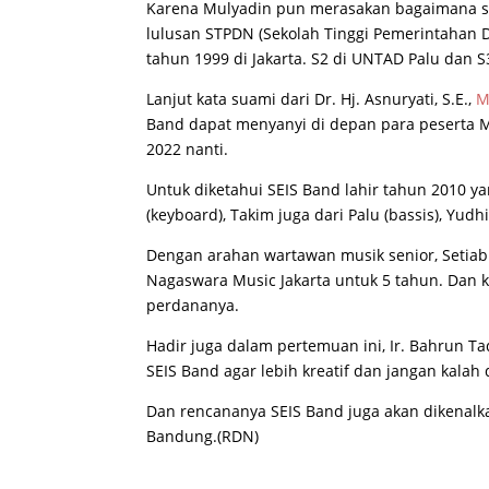
Karena Mulyadin pun merasakan bagaimana s
lulusan STPDN (Sekolah Tinggi Pemerintahan Da
tahun 1999 di Jakarta. S2 di UNTAD Palu dan S3
Lanjut kata suami dari Dr. Hj. Asnuryati, S.E.,
M
Band dapat menyanyi di depan para peserta 
2022 nanti.
Untuk diketahui SEIS Band lahir tahun 2010 yan
(keyboard), Takim juga dari Palu (bassis), Yudhi
Dengan arahan wartawan musik senior, Setiabu
Nagaswara Music Jakarta untuk 5 tahun. Dan
perdananya.
Hadir juga dalam pertemuan ini, Ir. Bahrun 
SEIS Band agar lebih kreatif dan jangan kalah 
Dan rencananya SEIS Band juga akan dikenalka
Bandung.(RDN)