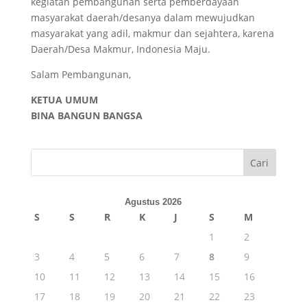
kegiatan pembangunan serta pemberdayaan
masyarakat daerah/desanya dalam mewujudkan
masyarakat yang adil, makmur dan sejahtera, karena
Daerah/Desa Makmur, Indonesia Maju.
Salam Pembangunan,
KETUA UMUM
BINA BANGUN BANGSA
Cari
Agustus 2026
S
S
R
K
J
S
M
1
2
3
4
5
6
7
8
9
10
11
12
13
14
15
16
17
18
19
20
21
22
23